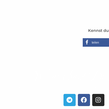
Kennst du 
teilen
Worauf hast Du 
… wähle deinen Lieblingskanal oder schöpfe aus der F