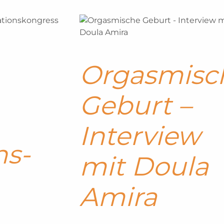
Orgasmisc
Geburt –
Interview
ns­
mit Doula
Amira