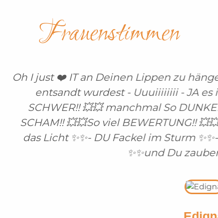
Frauenstimmen
an Deinen Lippen zu hängen🔥😂😉🥳🚀💥 ...un
rdest - Uuuiiiiiiii - JA es ist so GROẞ!!💥💥
 manchmal So DUNKEL!! 💥💥So KRASssssS!
o viel BEWERTUNG!! 💥💥 ...und da kommst 
- DU Fackel im Sturm ✨✨- DU Leuchtturm 
✨✨und Du zauberst NEU✨🙏✨
Edigna