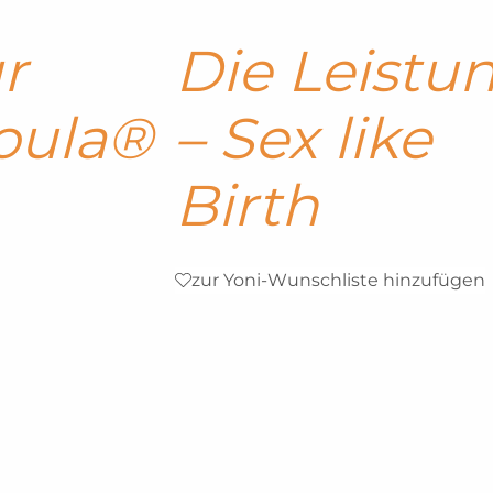
r
Die Leistu
oula®
– Sex like
Birth
zur Yoni-Wunschliste hinzufügen