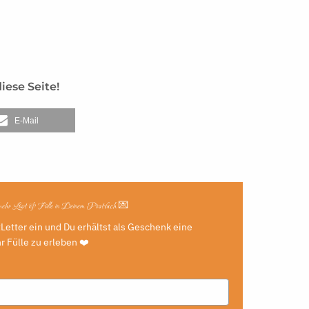
iese Seite!
E-Mail
 mehr Lust & Fülle in Deinem Postfach 💌
Letter ein und Du erhältst als Geschenk eine
 Fülle zu erleben ❤️