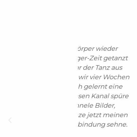
ein Körper wieder
Oh I just ❤️ IT 
 Teenager-Zeit getanzt
entsandt wu
tc. war der Tanz aus
SCHWER!! 💥
 dem wir vier Wochen
SCHAM!! 💥💥S
abe ich gelernt eine
das Licht ✨✨
er diesen Kanal spüre
, channele Bilder,
ch tanze jetzt meinen
er Verbindung sehne.