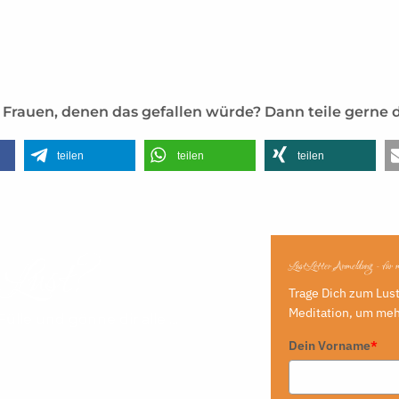
Frauen, denen das gefallen würde? Dann teile gerne d
teilen
teilen
teilen
Lust?​
LustLetter Anmeldung - für
Trage Dich zum Lust
Meditation, um mehr
ülle und gönne dir alle …
Dein Vorname
*