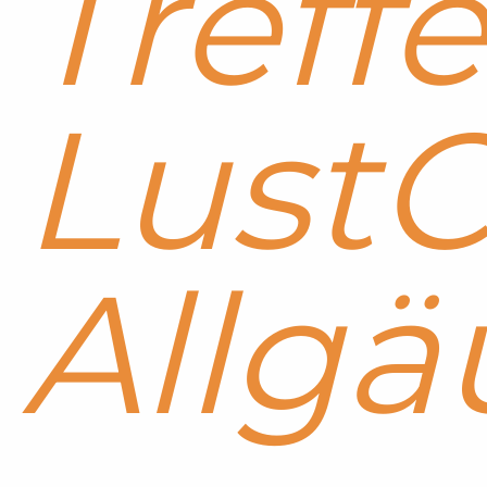
Treff
Lust
Allgä