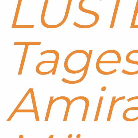
LUST
Tages
Amira