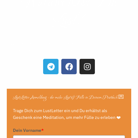
Worauf hast Du
Lust?​
… wähle deinen Lieblingskanal oder schöpfe aus
der Fülle und gönne dir alle …
LustLetter Anmeldung - für mehr Lust & Fülle in Deinem Postfach 💌
Trage Dich zum LustLetter ein und Du erhältst als
Geschenk eine Meditation, um mehr Fülle zu erleben ❤️
Dein Vorname
*