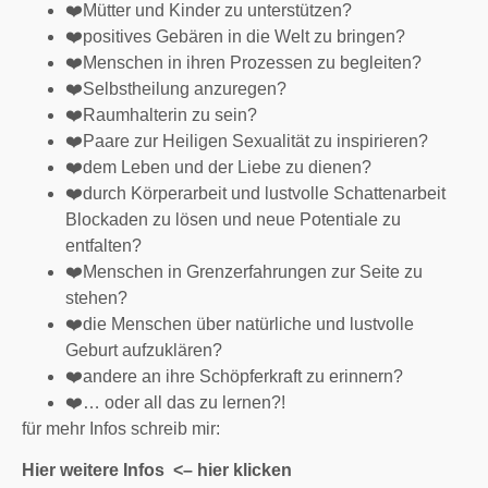
❤️
Mütter und Kinder zu unterstützen?
❤️
positives Gebären in die Welt zu bringen?
❤️
Menschen in ihren Prozessen zu begleiten?
❤️
Selbstheilung anzuregen?
❤️
Raumhalterin zu sein?
❤️
Paare zur Heiligen Sexualität zu inspirieren?
❤️
dem Leben und der Liebe zu dienen?
❤️
durch Körperarbeit und lustvolle Schattenarbeit
Blockaden zu lösen und neue Potentiale zu
entfalten?
❤️
Menschen in Grenzerfahrungen zur Seite zu
stehen?
❤️
die Menschen über natürliche und lustvolle
Geburt aufzuklären?
❤️
andere an ihre Schöpferkraft zu erinnern?
❤️
… oder all das zu lernen?!
für mehr Infos schreib mir:
Hier weitere Infos
<– hier klicken