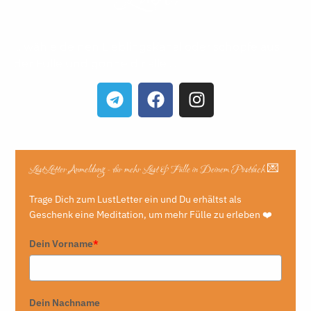
… wähle deinen Lieblingskanal oder schöpfe aus
der Fülle und gönne dir alle …
LustLetter Anmeldung - für mehr Lust & Fülle in Deinem Postfach 💌
Trage Dich zum LustLetter ein und Du erhältst als
Geschenk eine Meditation, um mehr Fülle zu erleben ❤️
Dein Vorname
*
Dein Nachname