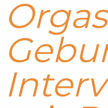
Orga
Gebur
Inter