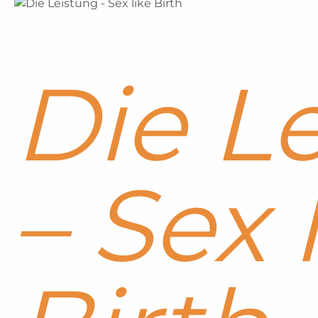
Die L
– Sex 