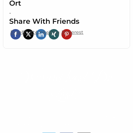
Ort
-
Share With Friends
Facebook
Twitter
LinkedIn
Xing
Pinterest
Worauf hast Du
Lust?​
… wähle deinen Lieblingskanal oder schöpfe aus
der Fülle und gönne dir alle …