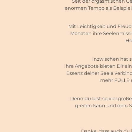
Seit der orgasmischen Ge
enormen Tempo als Beispiel 
Mit Leichtigkeit und Freud
Monaten ihre Seelenmissi
He
Inzwischen hat si
Ihre Angebote bieten Dir e
Essenz deiner Seele verbind
mehr FÜLLE u
Denn du bist so viel größe
greifen kann und dein
Danke, dass auch du b