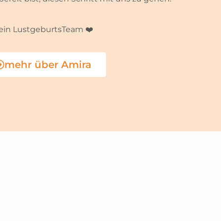
ein LustgeburtsTeam ❤️
mehr über Amira