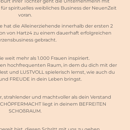
burt ihrer Tochter geht die Unternehmerin mit
für spirituelles weibliches Business der NeuenZeit
voran.
e hat die Alleinerziehende innerhalb der ersten 2
on von Hartz4 zu einem dauerhaft erfolgreichen
rzensbusiness gebracht.
e weit mehr als 1.000 Frauen inspiriert.
inen hochfrequenten Raum, in dem du dich mit der
est und LUSTVOLL spielerisch lernst, wie auch du
nd FREUDE in dein Leben bringst.
r, strahlender und machtvoller als dein Verstand
 SCHÖPFERMACHT liegt in deinem BEFREITEN
SCHOßRAUM.
ereit bist, diesen Schritt mit uns zu gehen.