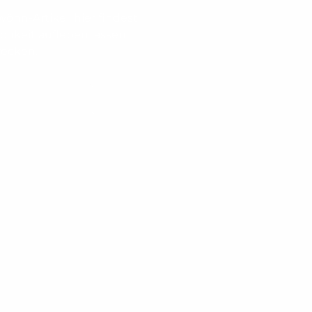
wöhn-Artikel: hier findest
ichkeit aufleben lassen
wecken.