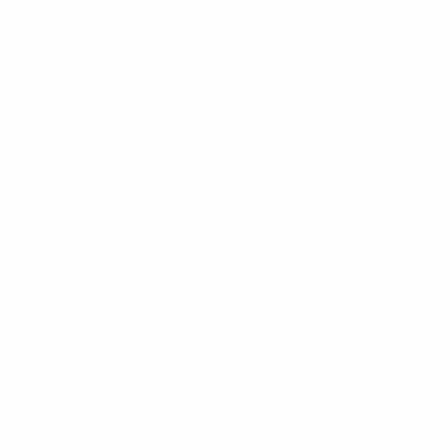
Egal ob Yoni-Eier, Kristall Zauberstäbe oder andere Ver
du eine reiche Auswahl an Schätzen, die deine Sinnl
und deinen Schoßraum liebevoll er
zum Yoni-Shop