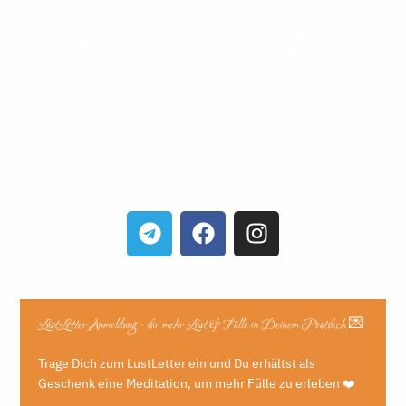
Worauf hast Du
Lust?​
… wähle deinen Lieblingskanal oder schöpfe aus
der Fülle und gönne dir alle …
LustLetter Anmeldung - für mehr Lust & Fülle in Deinem Postfach 💌
Trage Dich zum LustLetter ein und Du erhältst als
Geschenk eine Meditation, um mehr Fülle zu erleben ❤️