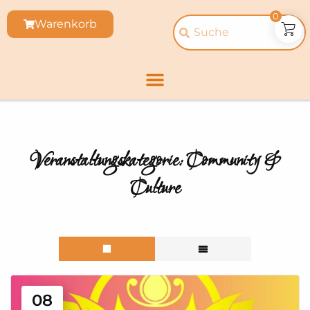
0
Warenkorb
Veranstaltungskategorie:
Community &
Culture
08