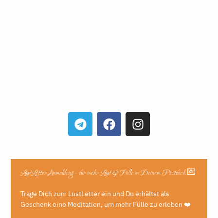
Worauf hast Du
Lust?​
… wähle deinen Lieblingskanal oder schöpfe aus
der Fülle und gönne dir alle …
LustLetter Anmeldung - für mehr Lust & Fülle in Deinem Postfach 💌
Trage Dich zum LustLetter ein und Du erhältst als
Geschenk eine Meditation, um mehr Fülle zu erleben ❤️